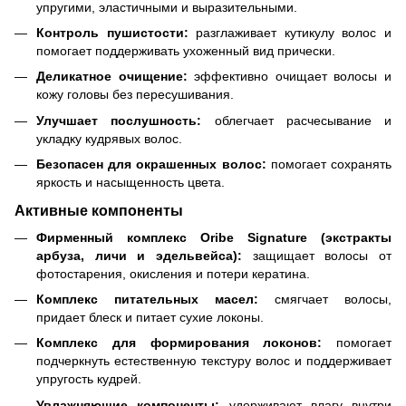
упругими, эластичными и выразительными.
Контроль пушистости:
разглаживает кутикулу волос и
помогает поддерживать ухоженный вид прически.
Деликатное очищение:
эффективно очищает волосы и
кожу головы без пересушивания.
Улучшает послушность:
облегчает расчесывание и
укладку кудрявых волос.
Безопасен для окрашенных волос:
помогает сохранять
яркость и насыщенность цвета.
Активные компоненты
Фирменный комплекс Oribe Signature (экстракты
арбуза, личи и эдельвейса):
защищает волосы от
фотостарения, окисления и потери кератина.
Комплекс питательных масел:
смягчает волосы,
придает блеск и питает сухие локоны.
Комплекс для формирования локонов:
помогает
подчеркнуть естественную текстуру волос и поддерживает
упругость кудрей.
Увлажняющие компоненты:
удерживают влагу внутри