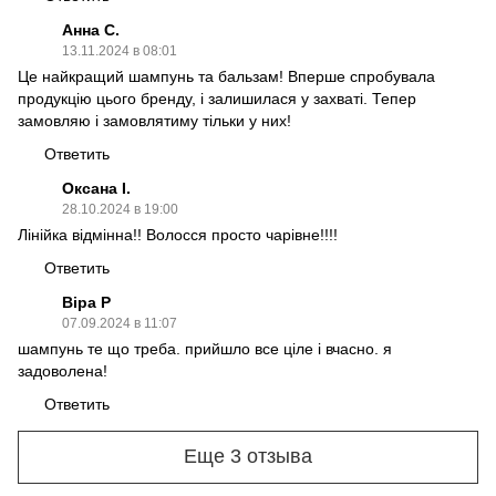
Анна С.
13.11.2024 в 08:01
Це найкращий шампунь та бальзам! Вперше спробувала
продукцію цього бренду, і залишилася у захваті. Тепер
замовляю і замовлятиму тільки у них!
Ответить
Оксана І.
28.10.2024 в 19:00
Лінійка відмінна!! Волосся просто чарівне!!!!
Ответить
Віра Р
07.09.2024 в 11:07
шампунь те що треба. прийшло все ціле і вчасно. я
задоволена!
Ответить
Еще 3 отзыва