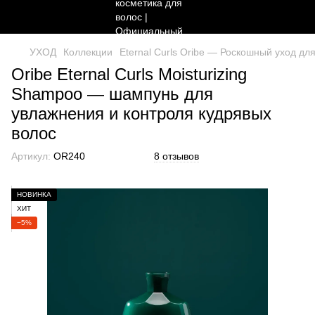
УХОД
Коллекции
Eternal Curls Oribe — Роскошный уход дл
Oribe Eternal Curls Moisturizing
Shampoo — шампунь для
увлажнения и контроля кудрявых
волос
Артикул:
OR240
8 отзывов
НОВИНКА
ХИТ
−5%