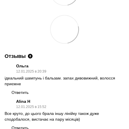
Отзывы
8
Ольга
12.01.2025 в 20:39
ідеальний шампунь і бальзам. запах дивовижний, волосся
приємне
Ответить
Alina H
12.01.2025 в 15:52
Все круто, до цього брала іншу лінійку також дуже
сподобалося, вистачає на пару місяців)
Ответить