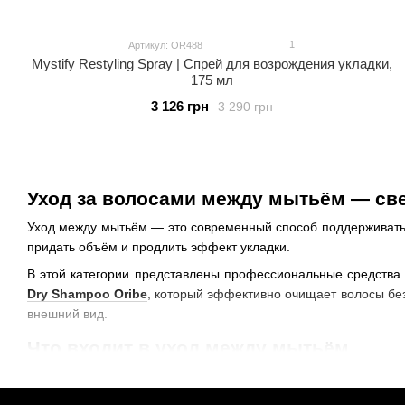
1
Артикул: OR488
Mystify Restyling Spray | Спрей для возрождения укладки,
175 мл
3 126 грн
3 290 грн
Уход за волосами между мытьём — све
Уход между мытьём — это современный способ поддерживать 
придать объём и продлить эффект укладки.
В этой категории представлены профессиональные средств
Dry Shampoo Oribe
, который эффективно очищает волосы без
внешний вид.
Что входит в уход между мытьём
Уход между мытьём включает:
сухие шампуни для очищения волос без воды;