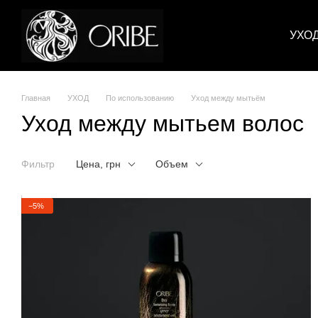
Перейти к основному контенту
УХО
Главная
УХОД
По использованию
Уход между мытьём
Уход между мытьем волос
Фильтр
Цена, грн
Объем
−5%