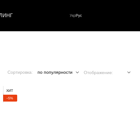
ЛИНГ
Укр
Рус
Сортировка:
по популярности
Отображение:
ХИТ
−5%