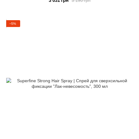
3 031 грн
3 190 грн
−5%