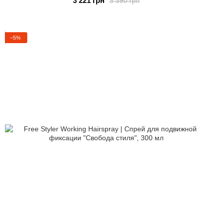
3 221 грн
3 390 грн
−5%