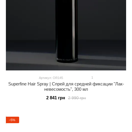
1
Артикул: OR145
Superfine Hair Spray | Спрей для средней фиксации "Лак-
невесомость", 300 мл
2 841 грн
2 990 грн
−5%