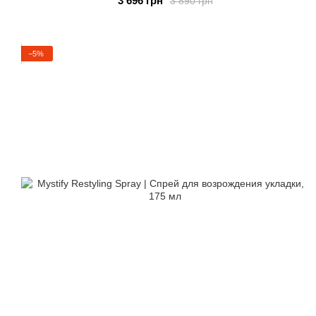
3 696 грн
3 890 грн
−5%