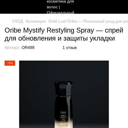
УХОД
Коллекции
Gold Lust Oribe — Роскошный уход для р
Oribe Mystify Restyling Spray — спрей
для обновления и защиты укладки
Артикул:
OR488
1 отзыв
−5%