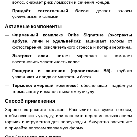
волос, снижает риск ломкости и сечения концов.
Придаёт естественный блеск:
делает волосы
ухоженными и живыми.
Активные компоненты
Фирменный комплекс Oribe Signature (экстракты
арбуза, личи и эдельвейса):
защищает волосы от
фотостарения, окислительного стресса и потери кератина.
Экстракт асаи:
питает, укрепляет и помогает
восстановить эластичность волос.
Глицерин и пантенол (провитамин B5):
глубоко
увлажняют и придают мягкость и блеск.
Термополимерный комплекс:
обеспечивает надёжную
термозащиту и «запечатывает» кутикулу.
Способ применения
Хорошо встряхните флакон. Распылите на сухие волосы,
чтобы освежить укладку, или нанесите перед использованием
горячих инструментов для переукладки. Аккуратно расчешите
и придайте волосам желаемую форму.