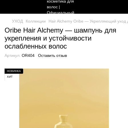
УХОД
Коллекции
Hair Alchemy Oribe — Укрепляющий уход 
Oribe Hair Alchemy — шампунь для
укрепления и устойчивости
ослабленных волос
Артикул:
OR404
Оставить отзыв
НОВИНКА
ХИТ