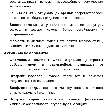
восстанавливает волосы, повреждённые химическим
воздействием.
Защита от UV и окружающей среды:
оберегает волосы
от солнца, свободных радикалов и загрязнений.
Восстановление и укрепление:
укрепляет структуру
волоса и делает локоны более устойчивыми к
повреждениям.
Мягкость и сияние:
волосы становятся шёлковистыми,
эластичными и легко поддаются укладке.
Активные компоненты
Фирменный комплекс Oribe Signature (экстракты
арбуза, личи и эдельвейса):
защищает от
фотостарения, окисления и потери кератина.
Экстракт баобаба:
глубоко увлажняет и помогает
защитить цвет от выгорания.
Биофлавоноиды:
сохраняют чистоту тона и защищают
от нежелательной желтизны.
Экстракт корня кампферии галанги (азиатский
имбирь):
обеспечивает натуральную UV-защиту.