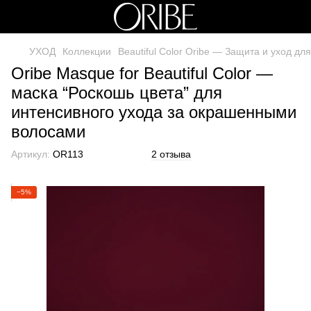
УХОД
Коллекции
Beautiful Color Oribe — Защита и уход д
Oribe Masque for Beautiful Color —
маска “Роскошь цвета” для
интенсивного ухода за окрашенными
волосами
Артикул:
OR113
2 отзыва
−5%