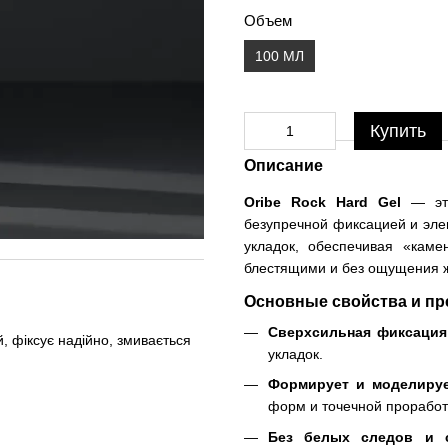
Объем
100 МЛ
Купить
Описание
Oribe Rock Hard Gel
— это
безупречной фиксацией и эле
укладок, обеспечивая «кам
блестящими и без ощущения ж
Основные свойства и п
Сверхсильная фиксация
, фіксує надійно, змивається
укладок.
Формирует и моделируе
форм и точечной проработ
Без белых следов и с