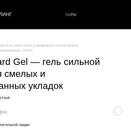
ЛИНГ
Укр
Рус
 для всех типов волос и ежедневного использования
 импровизации, 100 мл
ard Gel — гель сильной
я смелых и
анных укладок
 отзыв
грн
пительной скидки