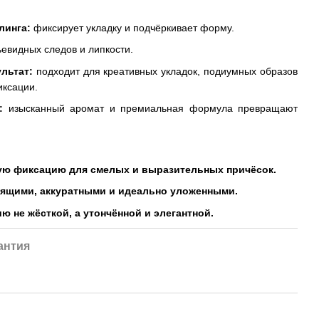
линга:
фиксирует укладку и подчёркивает форму.
евидных следов и липкости.
льтат:
подходит для креативных укладок, подиумных образов
иксации.
:
изысканный аромат и премиальная формула превращают
ую фиксацию для смелых и выразительных причёсок.
ящими, аккуратными и идеально уложенными.
 не жёсткой, а утончённой и элегантной.
антия