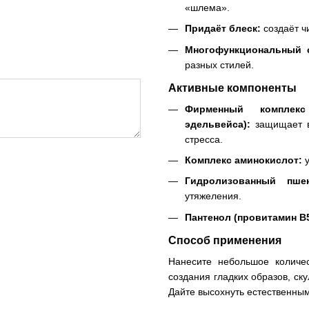
«шлема».
Придаёт блеск:
создаёт ч
Многофункциональный с
разных стилей.
Активные компоненты
Фирменный комплекс
эдельвейса):
защищает в
стресса.
Комплекс аминокислот:
у
Гидролизованный пше
утяжеления.
Пантенол (провитамин B5
Способ применения
Нанесите небольшое количе
создания гладких образов, с
Дайте высохнуть естественны