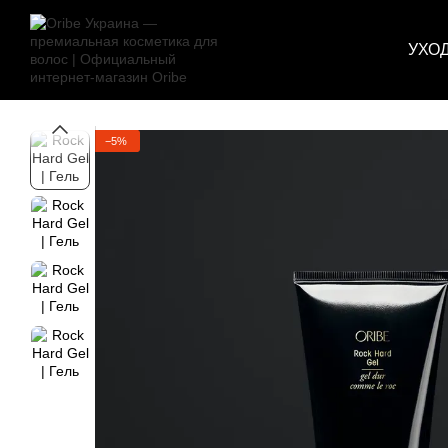
Перейти к основному контенту
УХО
−5%