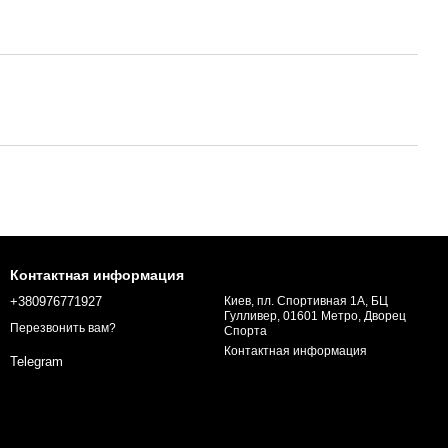
Контактная информация
+380976771927
Киев, пл. Спортивная 1А, БЦ
Гулливер, 01601 Метро, Дворец
Перезвонить вам?
Спорта
Контактная информация
Telegram