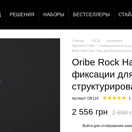
Д
РЕШЕНИЯ
НАБОРЫ
БЕСТСЕЛЛЕРЫ
СТАЙ
Главная
УХОД
Коллекции
Signature Oribe — Универсальный уход
Rock Hard Gel | Гель для безграничной
Oribe Rock H
фиксации дл
структуриров
Артикул: OR119
1
2 556 грн
2 690 
Войти
для отображения нако
%