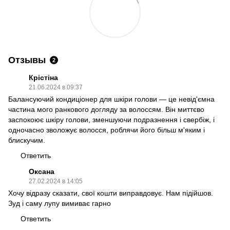
Отзывы
2
Крістіна
21.06.2024 в 09:37
Балансуючий кондиціонер для шкіри голови — це невід'ємна
частина мого ранкового догляду за волоссям. Він миттєво
заспокоює шкіру голови, зменшуючи подразнення і свербіж, і
одночасно зволожує волосся, роблячи його більш м'яким і
блискучим.
Ответить
Оксана
27.02.2024 в 14:05
Хочу відразу сказати, свої кошти виправдовує. Нам підійшов.
Зуд і саму лупу вимиває гарно
Ответить