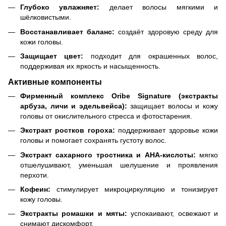
Глубоко увлажняет:
делает волосы мягкими и
шёлковистыми.
Восстанавливает баланс:
создаёт здоровую среду для
кожи головы.
Защищает цвет:
подходит для окрашенных волос,
поддерживая их яркость и насыщенность.
Активные компоненты
Фирменный комплекс Oribe Signature (экстракты
арбуза, личи и эдельвейса):
защищает волосы и кожу
головы от окислительного стресса и фотостарения.
Экстракт ростков гороха:
поддерживает здоровье кожи
головы и помогает сохранять густоту волос.
Экстракт сахарного тростника и AHA-кислоты:
мягко
отшелушивают, уменьшая шелушение и проявления
перхоти.
Кофеин:
стимулирует микроциркуляцию и тонизирует
кожу головы.
Экстракты ромашки и мяты:
успокаивают, освежают и
снимают дискомфорт.