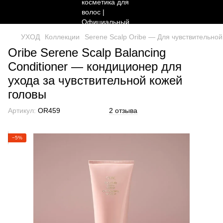
УХОД
Коллекции
Serene Scalp Oribe — Для чувствительной
Oribe Serene Scalp Balancing
Conditioner — кондиционер для
ухода за чувствительной кожей
головы
Артикул:
OR459
2 отзыва
−5%