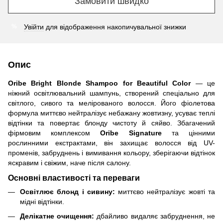
Замовити швидко
Увійти
для відображення накопичувальної знижки
%
Опис
Oribe Bright Blonde Shampoo for Beautiful Color
— це
ніжний освітлювальний шампунь, створений спеціально для
світлого, сивого та мелірованого волосся. Його фіолетова
формула миттєво нейтралізує небажану жовтизну, усуває теплі
відтінки та повертає блонду чистоту й сяйво. Збагачений
фірмовим комплексом
Oribe Signature
та цінними
рослинними екстрактами, він захищає волосся від UV-
променів, забруднень і вимивання кольору, зберігаючи відтінок
яскравим і свіжим, наче після салону.
Основні властивості та переваги
Освітлює блонд і сивину:
миттєво нейтралізує жовті та
мідні відтінки.
Делікатне очищення:
дбайливо видаляє забруднення, не