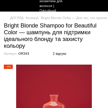
ДОГЛЯД
Колекції
Bright Blonde Oribe — Для тих, хто прагн
Bright Blonde Shampoo for Beautiful
Color — шампунь для підтримки
ідеального блонду та захисту
кольору
Артикул:
OR343
2 відгуки
−5%