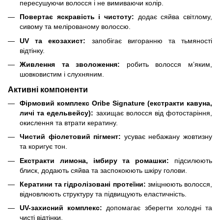
пересушуючи волосся і не вимиваючи колір.
Повертає яскравість і чистоту:
додає сяйва світлому,
сивому та мелірованому волоссю.
UV та екозахист:
запобігає вигоранню та тьмяності
відтінку.
Живлення та зволоження:
робить волосся м’яким,
шовковистим і слухняним.
Активні компоненти
Фірмовий комплекс Oribe Signature (екстракти кавуна,
личі та едельвейсу):
захищає волосся від фотостаріння,
окислення та втрати кератину.
Чистий фіолетовий пігмент:
усуває небажану жовтизну
та коригує тон.
Екстракти лимона, імбиру та ромашки:
підсилюють
блиск, додають сяйва та заспокоюють шкіру голови.
Кератини та гідролізовані протеїни:
зміцнюють волосся,
відновлюють структуру та підвищують еластичність.
UV-захисний комплекс:
допомагає зберегти холодні та
чисті відтінки.