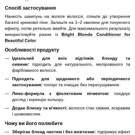
Спосіб застосування
Нанесіть шампунь на вологе волосся, спіньте до утворення
багатої кремової піни. Залиште на 1–2 хвилини для тонуючого
ефекту, потім ретельно змийте. Для максимального результату
використовуйте разом із
Bright Blonde Conditioner for
Beautiful Color
.
Особливості продукту
Ідеальний для всіх відтінків блонду та
сивини:
підходить для натурального, мелірованого та
фарбованого волосся.
Підходить для щоденного або періодичного
застосування:
тонізує та очищає без пересушування.
Люкс-формула з фіолетовим пігментом:
поєднує
догляд і корекцію кольору.
Додає блиску та м’якості:
волосся стає свіжим, яскравим
і шовковистим.
Чому ви його полюбите
Зберігає блонд чистим і без жовтизни:
підтримує ефект