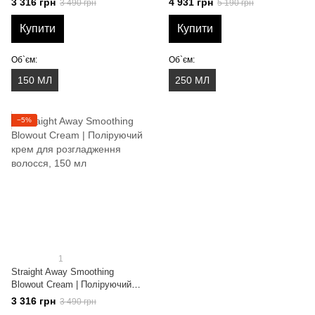
3 316 грн
4 931 грн
3 490 грн
5 190 грн
контролю волосся, 250 мл
Купити
Купити
Об`єм:
Об`єм:
150 МЛ
250 МЛ
−5%
1
Straight Away Smoothing
Blowout Cream | Поліруючий
крем для розгладження
3 316 грн
3 490 грн
волосся, 150 мл