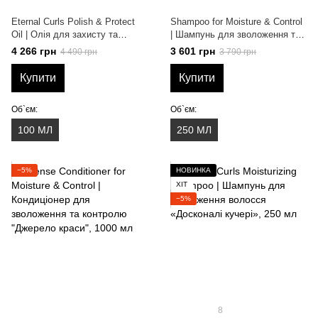
Eternal Curls Polish & Protect
Shampoo for Moisture & Control
Oil | Олія для захисту та
| Шампунь для зволоження та
догляду за волоссям
контролю "Джерело краси",
4 266 грн
3 601 грн
4 490 грн
3 790 грн
«Досконалі кучері», 100 мл
250 мл
Купити
Купити
Об`єм:
Об`єм:
100 МЛ
250 МЛ
−5%
НОВИНКА
ХІТ
−5%
8