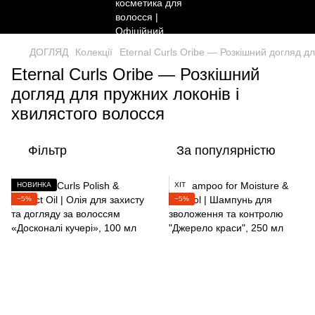
ДОГЛЯД
Колекції
Eternal Curls Oribe — Розкішний догляд д
Eternal Curls Oribe — Розкішний
догляд для пружних локонів і
хвилястого волосся
Фільтр
За популярністю
НОВИНКА
ХІТ
−5%
−5%