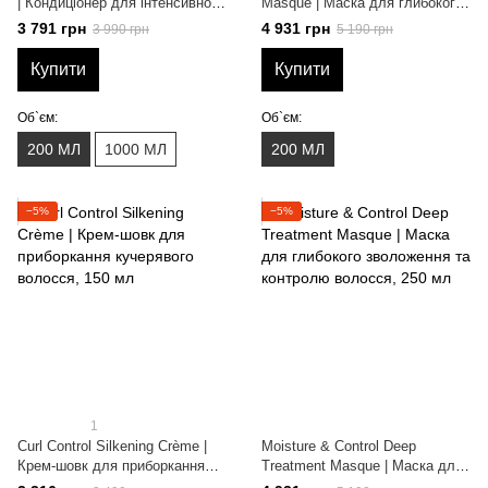
| Кондиціонер для інтенсивного
Masque | Маска для глибокого
зволоження «Досконалі
відновлення волосся
3 791 грн
4 931 грн
3 990 грн
5 190 грн
кучері», 200 мл
«Досконалі кучері», 200 мл
Купити
Купити
Об`єм:
Об`єм:
200 МЛ
1000 МЛ
200 МЛ
−5%
−5%
1
Curl Control Silkening Crème |
Moisture & Control Deep
Крем-шовк для приборкання
Treatment Masque | Маска для
кучерявого волосся, 150 мл
глибокого зволоження та