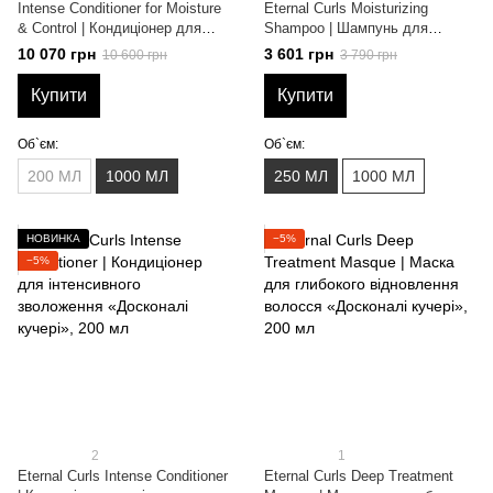
Intense Conditioner for Moisture
Eternal Curls Moisturizing
& Control | Кондиціонер для
Shampoo | Шампунь для
зволоження та контролю
зволоження волосся
10 070 грн
3 601 грн
10 600 грн
3 790 грн
"Джерело краси", 1000 мл
«Досконалі кучері», 250 мл
Купити
Купити
Об`єм:
Об`єм:
200 МЛ
1000 МЛ
250 МЛ
1000 МЛ
НОВИНКА
−5%
−5%
2
1
Eternal Curls Intense Conditioner
Eternal Curls Deep Treatment