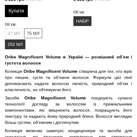
об'єм", 250 мл
Купити
Об`єм:
НАБІР
Об`єм:
37 МЛ
75 МЛ
250 МЛ
Oribe Magnificent Volume в Україні — розкішний об’єм і
густота волосся
Колекція
Oribe Magnificent Volume
створена для тих, хто мріє
про пишне, густе та об’ємне волосся. Формули цієї лінії
допомагають надати волоссю легкість, природний об’єм і
еластичність, не обтяжуючи його.
Засоби
Oribe Magnificent Volume
поєднують сучасні
технології догляду за волоссям із преміальними
компонентами, які зміцнюють волосся, покращують його
текстуру та надають йому природний блиск. Волосся виглядає
більш густим, об’ємним і доглянутим.
Колекція включає шампуні, кондиціонери та засоби для
укладання, які працюють комплексно для створення