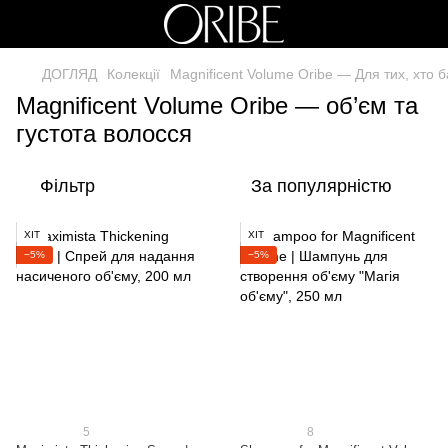
ДОГЛЯД
Колекції
Magnificent Volume Oribe — Для тих, хто 
Magnificent Volume Oribe — об’єм та
густота волосся
Фільтр
За популярністю
ХІТ
ХІТ
−5%
−5%
5
8