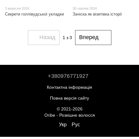
3 вересня 2024
30 серпня 2024
Секрети голлівудської укладки
Зачіска як візитівка історії
Назад
Вперед
1
з 3
+380976771927
Контактна інформація
Повна версія сайту
© 2021-2026
Oribe - Розкішне волосся
Укр
Рус