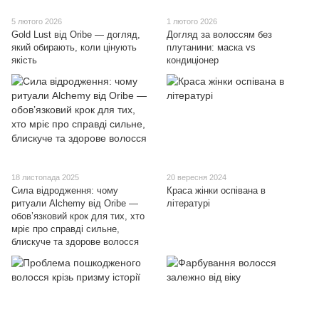
5 лютого 2026
1 лютого 2026
Gold Lust від Oribe — догляд,
Догляд за волоссям без
який обирають, коли цінують
плутанини: маска vs
якість
кондиціонер
18 листопада 2025
20 вересня 2024
Сила відродження: чому
Краса жінки оспівана в
ритуали Alchemy від Oribe —
літературі
обов’язковий крок для тих, хто
мріє про справді сильне,
блискуче та здорове волосся