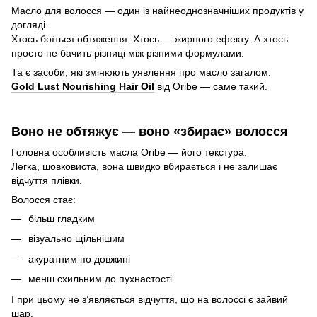
Масло для волосся — один із найнеоднозначніших продуктів у
догляді.
Хтось боїться обтяження. Хтось — жирного ефекту. А хтось
просто не бачить різниці між різними формулами.
Та є засоби, які змінюють уявлення про масло загалом.
Gold Lust Nourishing Hair Oil
від Oribe — саме такий.
Воно не обтяжує — воно «збирає» волосся
Головна особливість масла Oribe — його текстура.
Легка, шовковиста, вона швидко вбирається і не залишає
відчуття плівки.
Волосся стає:
більш гладким
візуально щільнішим
акуратним по довжині
менш схильним до пухнастості
І при цьому не з’являється відчуття, що на волоссі є зайвий
шар.