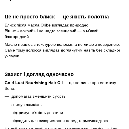
Це не просто блиск — це якість полотна
Блиск після масла Oribe виглядає природно.
Він не «мокрий» і не надто глянцевий — а м’який,
благородний.
Масло працює з текстурою волосся, а не лише з поверхнею.
Саме тому волосся виглядає доглянутим навіть без складної
укладки.
Захист і догляд одночасно
Gold Lust Nourishing Hair Oil
— це не лише про естетику.
Воно:
допомагає зменшити сухість
знижує ламкість
підтримує м’якість довжини
підходить для використання перед термоукладкою
Це той продукт, який можна використовувати і як фініш, і як