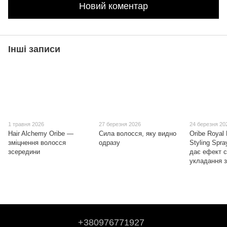
Новий коментар
Інші записи
1 травня 2026
27 березня 2026
24 березня 20
Hair Alchemy Oribe —
Сила волосся, яку видно
Oribe Royal
зміцнення волосся
одразу
Styling Spra
зсередини
дає ефект 
укладання з
+380976771927