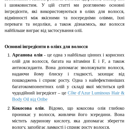
і шовковистим. У цій статті ми розглянемо основні
інгредієнти, які використовуються в оліях для волосся,
відмінності між якісними та посередніми оліями, їхні
переваги та недоліки, а також дізнаємось, яке волосся
найбільше виграє від застосування олії.
Основні інгредієнти в оліях для волосся
Арганова олія
- це одна з найбільш цінних і корисних
олій для волосся, багата на вітаміни Е і
F
, а також
антиоксиданти. Вона допомагає зволожувати волосся,
надаючи йому блиску і гладкості, захищає від
пошкоджень і сприяє росту. Одна з найефективніших
багатокомпонентних олій у складі якої міститься цей
чудодійний інгредієнт – це
Côte d'Azur Luminous Hair &
Body Oil від Oribe
Кокосова олія
. Відомо, що кокосова олія глибоко
проникає у волосся, живлячи його зсередини. Вона
містить лауринову кислоту, яка допомагає зберегти
вологу, запобігає ламкості і сприяє росту волосся.