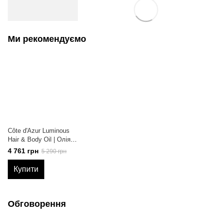
Ми рекомендуємо
Côte d'Azur Luminous
Hair & Body Oil | Олія
для сяйва тіла та
4 761 грн
5 290 грн
волосся, 100 мл
Купити
Обговорення