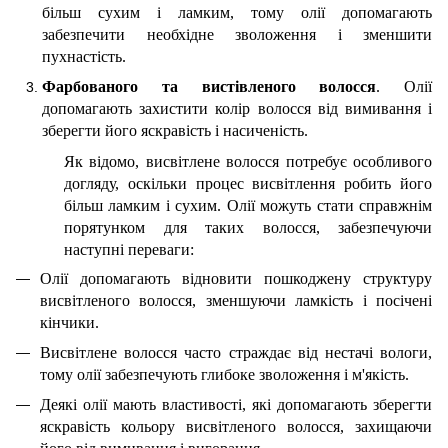
більш сухим і ламким, тому олії допомагають
забезпечити необхідне зволоження і зменшити
пухнастість.
Фарбованого та вистівленого волосся
. Олії
допомагають захистити колір волосся від вимивання і
зберегти його яскравість і насиченість.
Як відомо, висвітлене волосся потребує особливого
догляду, оскільки процес висвітлення робить його
більш ламким і сухим. Олії можуть стати справжнім
порятунком для таких волосся, забезпечуючи
наступні переваги:
Олії допомагають відновити пошкоджену структуру
висвітленого волосся, зменшуючи ламкість і посічені
кінчики.
Висвітлене волосся часто страждає від нестачі вологи,
тому олії забезпечують глибоке зволоження і м'якість.
Деякі олії мають властивості, які допомагають зберегти
яскравість кольору висвітленого волосся, захищаючи