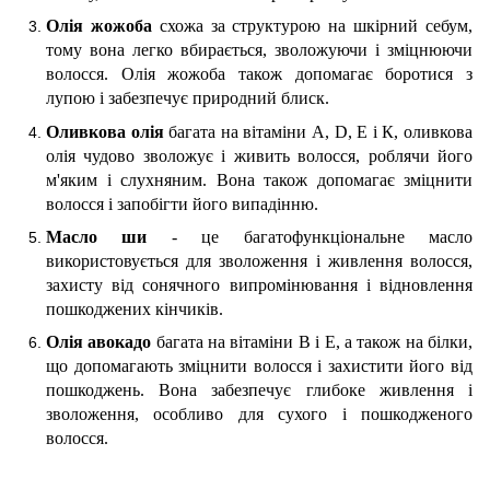
Олія жожоба
схожа за структурою на шкірний себум,
тому вона легко вбирається, зволожуючи і зміцнюючи
волосся. Олія жожоба також допомагає боротися з
лупою і забезпечує природний блиск.
Оливкова олія
багата на вітаміни А,
D
, Е і К, оливкова
олія чудово зволожує і живить волосся, роблячи його
м'яким і слухняним. Вона також допомагає зміцнити
волосся і запобігти його випадінню.
Масло ши
- це багатофункціональне масло
використовується для зволоження і живлення волосся,
захисту від сонячного випромінювання і відновлення
пошкоджених кінчиків.
Олія авокадо
багата на вітаміни В і Е, а також на білки,
що допомагають зміцнити волосся і захистити його від
пошкоджень. Вона забезпечує глибоке живлення і
зволоження, особливо для сухого і пошкодженого
волосся.