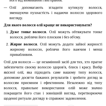
його від вимивання і вигорання.
Олії допомагають згладити кутикулу волосся,
зменшуючи пухнастість і надаючи волоссю здорового
вигляду.
Для якого волосся олії краще не використовувати?
Дуже тонке волосся
. Олії можуть обтяжувати тонке
волосся, роблячи його плоским і без об'єму.
Жирне волосся
. Олії можуть додати зайвої жирності
жирному волоссю, роблячи його важчим і менш
привабливим.
Олії для волосся — це незамінний засіб для тих, хто прагне
забезпечити своєму волоссю здоров'я, блиск і красу. Вибір
якісної олії, яка підходить саме вашому типу волосся,
допоможе досягти бажаних результатів і зробити догляд за
волоссям приємним і ефективним. Незалежно від типу
волосся, правильне використання олій може значно
покращити його стан і зовнішній вигляд, перетворюючи
щоденні ритуали догляду в справжнє задоволення.