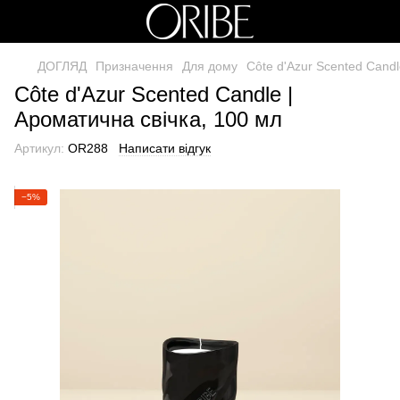
ДОГЛЯД
Призначення
Для дому
Côte d'Azur Scented Candl
Côte d'Azur Scented Candle |
Ароматична свічка, 100 мл
Артикул:
OR288
Написати відгук
−5%