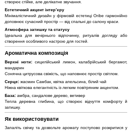
створює стійке, але делікатне звучання.
Естетичний акцент інтер’єру
Мінімалістичний дизайн у фірмовій естетиці Oribe гармонійно
доповнює сучасний простір — від спальні до салону краси.
Атмосфера затишку та статусу
Ідеальна для вечірнього відпочинку, ритуалів догляду або
створення особливого настрою для гостей.
Ароматична композиція
Верхні ноти:
сицилійський лимон, калабрійський бергамот,
мандарин
Сонячна цитрусова свіжість, що наповнює простір світлом.
Серце:
жасмин Самбак, квітка апельсина, білий чай
Ніжна квіткова елегантність із легким повітряним акцентом.
База:
амбра, сандалове дерево, ветивер
Тепла деревна глибина, що створює відчуття комфорту й
затишку.
Як використовувати
Запаліть свічку та дозвольте аромату поступово розкритися у