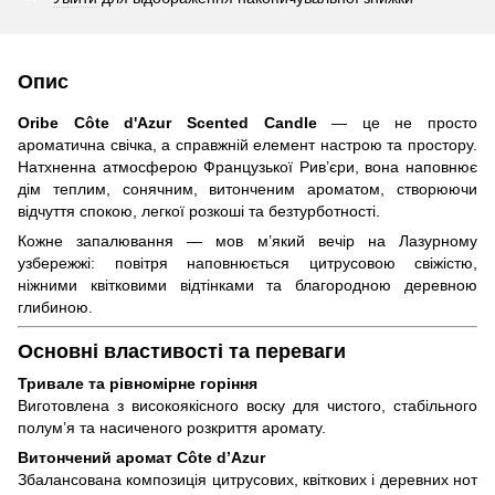
Опис
Oribe Côte d'Azur Scented Candle
— це не просто
ароматична свічка, а справжній елемент настрою та простору.
Натхненна атмосферою Французької Рив’єри, вона наповнює
дім теплим, сонячним, витонченим ароматом, створюючи
відчуття спокою, легкої розкоші та безтурботності.
Кожне запалювання — мов м’який вечір на Лазурному
узбережжі: повітря наповнюється цитрусовою свіжістю,
ніжними квітковими відтінками та благородною деревною
глибиною.
Основні властивості та переваги
Тривале та рівномірне горіння
Виготовлена з високоякісного воску для чистого, стабільного
полум’я та насиченого розкриття аромату.
Витончений аромат Côte d’Azur
Збалансована композиція цитрусових, квіткових і деревних нот