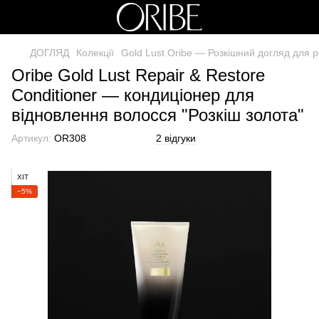
ДОГЛЯД
Колекції
Gold Lust Oribe — Розкішний догляд для 
Oribe Gold Lust Repair & Restore
Conditioner — кондиціонер для
відновлення волосся "Розкіш золота"
Артикул:
OR308
2 відгуки
ХІТ
−5%