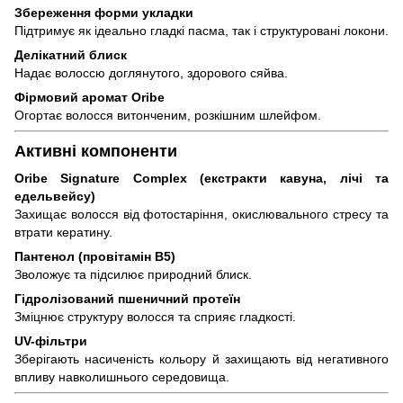
Збереження форми укладки
Підтримує як ідеально гладкі пасма, так і структуровані локони.
Делікатний блиск
Надає волоссю доглянутого, здорового сяйва.
Фірмовий аромат Oribe
Огортає волосся витонченим, розкішним шлейфом.
Активні компоненти
Oribe Signature Complex (екстракти кавуна, лічі та
едельвейсу)
Захищає волосся від фотостаріння, окислювального стресу та
втрати кератину.
Пантенол (провітамін B5)
Зволожує та підсилює природний блиск.
Гідролізований пшеничний протеїн
Зміцнює структуру волосся та сприяє гладкості.
UV-фільтри
Зберігають насиченість кольору й захищають від негативного
впливу навколишнього середовища.