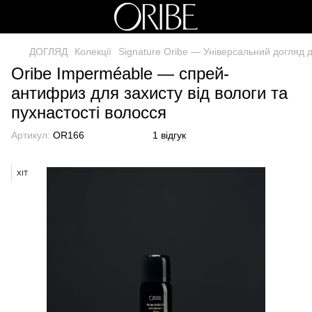
ДОГЛЯД
Колекції
Signature Oribe — Універсальний догляд 
Oribe Imperméable — спрей-
антифриз для захисту від вологи та
пухнастості волосся
Артикул:
OR166
1 відгук
ХІТ