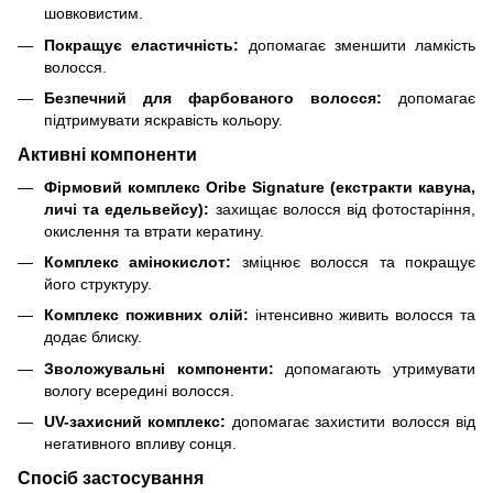
шовковистим.
Покращує еластичність:
допомагає зменшити ламкість
волосся.
Безпечний для фарбованого волосся:
допомагає
підтримувати яскравість кольору.
Активні компоненти
Фірмовий комплекс Oribe Signature (екстракти кавуна,
личі та едельвейсу):
захищає волосся від фотостаріння,
окислення та втрати кератину.
Комплекс амінокислот:
зміцнює волосся та покращує
його структуру.
Комплекс поживних олій:
інтенсивно живить волосся та
додає блиску.
Зволожувальні компоненти:
допомагають утримувати
вологу всередині волосся.
UV-захисний комплекс:
допомагає захистити волосся від
негативного впливу сонця.
Спосіб застосування