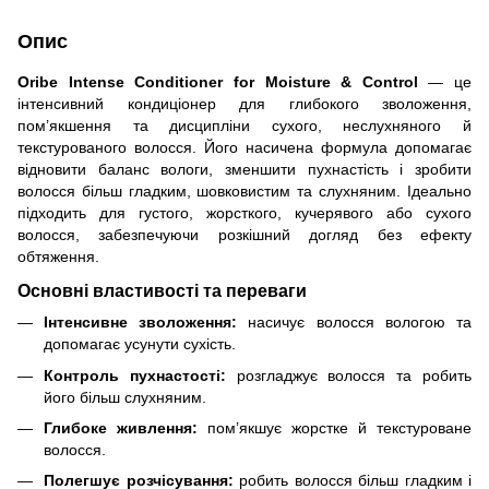
Опис
Oribe Intense Conditioner for Moisture & Control
— це
інтенсивний кондиціонер для глибокого зволоження,
пом’якшення та дисципліни сухого, неслухняного й
текстурованого волосся. Його насичена формула допомагає
відновити баланс вологи, зменшити пухнастість і зробити
волосся більш гладким, шовковистим та слухняним. Ідеально
підходить для густого, жорсткого, кучерявого або сухого
волосся, забезпечуючи розкішний догляд без ефекту
обтяження.
Основні властивості та переваги
Інтенсивне зволоження:
насичує волосся вологою та
допомагає усунути сухість.
Контроль пухнастості:
розгладжує волосся та робить
його більш слухняним.
Глибоке живлення:
пом’якшує жорстке й текстуроване
волосся.
Полегшує розчісування:
робить волосся більш гладким і