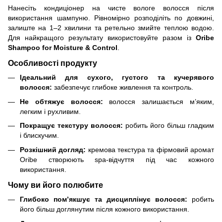
Нанесіть кондиціонер на чисте вологе волосся після
використання шампуню. Рівномірно розподіліть по довжині,
залиште на 1–2 хвилини та ретельно змийте теплою водою.
Для найкращого результату використовуйте разом із
Oribe
Shampoo for Moisture & Control
.
Особливості продукту
Ідеальний для сухого, густого та кучерявого
волосся:
забезпечує глибоке живлення та контроль.
Не обтяжує волосся:
волосся залишається м’яким,
легким і рухливим.
Покращує текстуру волосся:
робить його більш гладким
і блискучим.
Розкішний догляд:
кремова текстура та фірмовий аромат
Oribe створюють spa-відчуття під час кожного
використання.
Чому ви його полюбите
Глибоко пом’якшує та дисциплінує волосся:
робить
його більш доглянутим після кожного використання.