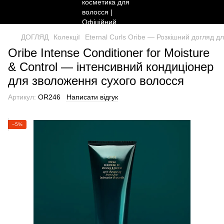
ДОГЛЯД
Колекції
Eternal Curls Oribe — Розкішний догляд д
Oribe Intense Conditioner for Moisture
& Control — інтенсивний кондиціонер
для зволоження сухого волосся
Артикул:
OR246
Написати відгук
−5%