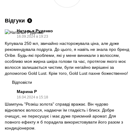
Відгуки
8
Наталья Руденко
16.09.2024 в 19:23
Купувала 250 мл, звичайно насторожувала ціна, але дуже
рекомендувала подруга. До цього, я навіть не знала про бренд
Oribe. Будь-які проблеми, які у мене виникали з волоссям,
особливо моя жирна шкіра голови та час, протягом якого моє
волосся залишається чистим, були негайно вирішені за
допомогою Gold Lust. Крім того, Gold Lust пахне божественно!
Відповісти
Марина Р
16.04.2024 в 15:18
Шампунь "Розкіш золота" справді вражає. Він чудово
відновлює волосся, надаючи їм гладкість і блиск. Добре
очищує, не пересушує і має дуже приємний аромат. Для
повного ефекту я б порадила використовувати його разом з
кондиціонером.