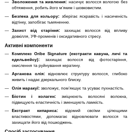
Зволоження та живлення:
насичує волосся вологою без
обтяження, робить його м’яким і шовковистим.
Безпека для кольору:
зберігає яскравість і насиченість
відтінку, запобігає тьмяненню.
Захист від старіння:
захищає волосся від впливу
довкілля, УФ-променів і оксидативного стресу.
Активні компоненти
Комплекс Oribe Signature (екстракти кавуна, личі та
едельвейсу):
захищає волосся від фотостаріння,
окислення та руйнування кератину.
Арганова олія:
відновлює структуру волосся, глибоко
живить і надає дзеркального блиску.
Олія маракуї:
зволожує, пом’якшує та усуває пухнастість.
Біотин і колаген:
зміцнюють волосяні волокна,
підвищують еластичність і зменшують ламкість.
Екстракт кипариса:
відомий своїми цілющими
властивостями, допомагає відновлювати волосся та
захищати його від пошкоджень.
Спосіб застосування