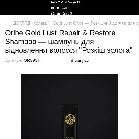
ДОГЛЯД
Колекції
Gold Lust Oribe — Розкішний догляд для 
Oribe Gold Lust Repair & Restore
Shampoo — шампунь для
відновлення волосся "Розкіш золота"
Артикул:
OR393T
8 відгуків