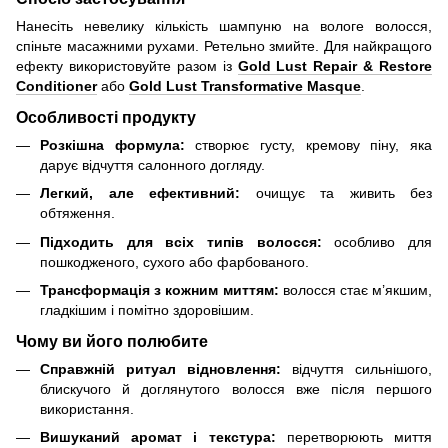
Нанесіть невелику кількість шампуню на вологе волосся,
спіньте масажними рухами. Ретельно змийте. Для найкращого
ефекту використовуйте разом із
Gold Lust Repair & Restore
Conditioner
або
Gold Lust Transformative Masque
.
Особливості продукту
Розкішна формула:
створює густу, кремову піну, яка
дарує відчуття салонного догляду.
Легкий, але ефективний:
очищує та живить без
обтяження.
Підходить для всіх типів волосся:
особливо для
пошкодженого, сухого або фарбованого.
Трансформація з кожним миттям:
волосся стає м’якшим,
гладкішим і помітно здоровішим.
Чому ви його полюбите
Справжній ритуал відновлення:
відчуття сильнішого,
блискучого й доглянутого волосся вже після першого
використання.
Вишуканий аромат і текстура:
перетворюють миття