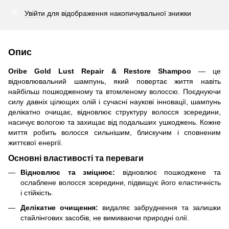
Увійти
для відображення накопичувальної знижки
%
Опис
Oribe Gold Lust Repair & Restore Shampoo
— це
відновлювальний шампунь, який повертає життя навіть
найбільш пошкодженому та втомленому волоссю. Поєднуючи
силу давніх цілющих олій і сучасні наукові інновації, шампунь
делікатно очищає, відновлює структуру волосся зсередини,
насичує вологою та захищає від подальших ушкоджень. Кожне
миття робить волосся сильнішим, блискучим і сповненим
життєвої енергії.
Основні властивості та переваги
Відновлює та зміцнює:
відновлює пошкоджене та
ослаблене волосся зсередини, підвищує його еластичність
і стійкість.
Делікатне очищення:
видаляє забруднення та залишки
стайлінгових засобів, не вимиваючи природні олії.