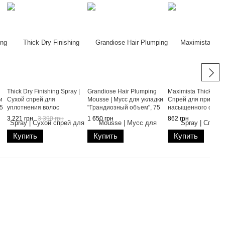
Thick Dry Finishing Spray |
Grandiose Hair Plumping
Maximista Thickening
и
Сухой спрей для
Mousse | Мусс для укладки
Спрей для придани
5
уплотнения волос
"Грандиозный объем", 75
насыщенного объем
"Экстремальный объем",
мл
3 221 грн
3 390 грн
1 650 грн
862 грн
250 мл
Купить
Купить
Купить