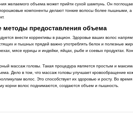
ния желаемого объема может прийти сухой шампунь. Он поглощае
 порошковые компоненты делают тонкие волосы более пышными, а 
кт.
 методы предоставления объема
дуется внести коррективы в рацион. Здоровье ваших волос напрям
стящих и пышных прядей важно употреблять белок и полезные жиры
ехах, мясе курицы и индейки, яйцах, рыбе и соевых продуктах. К
рный массаж головы. Такая процедура является простым и максим
ема. Дело в том, что массаж головы улучшает кровообращение кож
олликулам волос. Это способствует их здоровью и росту. Во врем
ему корни волос поднимаются, создаются объем и пышность.