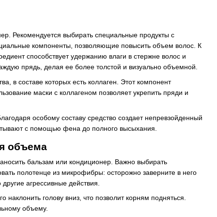
нер. Рекомендуется выбирать специальные продукты с
ециальные компоненты, позволяющие повысить объем волос. К
гредиент способствует удержанию влаги в стержне волос и
каждую прядь, делая ее более толстой и визуально объемной.
а, в составе которых есть коллаген. Этот компонент
льзование маски с коллагеном позволяет укрепить пряди и
Благодаря особому составу средство создает непревзойденный
атывают с помощью фена до полного высыхания.
ия объема
наносить бальзам или кондиционер. Важно выбирать
овать полотенце из микрофибры: осторожно заверните в него
о другие агрессивные действия.
 наклонить голову вниз, что позволит корням подняться.
льному объему.