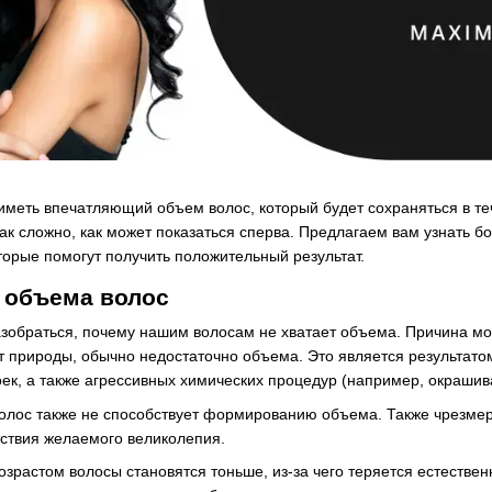
меть впечатляющий объем волос, который будет сохраняться в те
ак сложно, как может показаться сперва. Предлагаем вам узнать б
орые помогут получить положительный результат.
 объема волос
азобраться, почему нашим волосам не хватает объема. Причина мож
 природы, обычно недостаточно объема. Это является результатом
ек, а также агрессивных химических процедур (например, окрашив
волос также не способствует формированию объема. Также чрезме
тствия желаемого великолепия.
возрастом волосы становятся тоньше, из-за чего теряется естеств