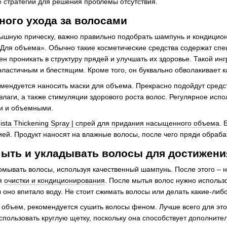
 стратегии для решения проблемы отсутствия.
ного ухода за волосами
пышную прическу, важно правильно подобрать шампунь и кондицио
Для объема». Обычно такие косметические средства содержат сп
н проникать в структуру прядей и улучшать их здоровье. Такой ин
 эластичным и блестящим. Кроме того, он буквально обволакивает 
мендуется наносить маски для объема. Прекрасно подойдут средств
лаги, а также стимуляции здорового роста волос. Регулярное испо
и и объемными.
ista Thickening Spray | спрей для придания насыщенного объема
. 
ей. Продукт наносят на влажные волосы, после чего пряди обраб
мыть и укладывать волосы для достижен
мывать волосы, используя качественный шампунь. После этого – 
ля
очистки и кондиционирования
. После мытья волос нужно использ
ы оно впитало воду. Не стоит сжимать волосы или делать какие-либ
объем, рекомендуется сушить волосы феном. Лучше всего для этого
спользовать круглую щетку, поскольку она способствует дополните