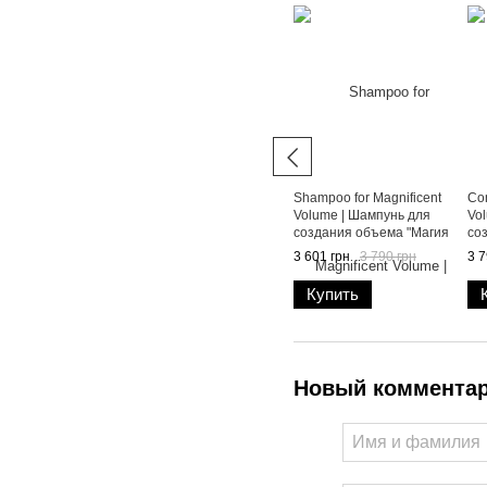
Shampoo for Magnificent
Con
Volume | Шампунь для
Vo
создания объема "Магия
со
объема", 250 мл
об
3 601 грн
3 790 грн
3 7
Купить
Новый коммента