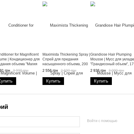
ditioner for Magnificent
Maximista Thickening Spray |
Grandiose Hair Plumping
lume | Кондиционер для
Спрей для придания
Mousse | Мусс для укладк
здания объема "Магия
насыщенного объема, 200
"Грандиозный объем", 17
ъема", 200 мл
мл
мл
91 грн
3 990 грн
2 556 грн
2 690 грн
2 936 грн
3 090 грн
Купить
Купить
Купить
рий
Войти с помощью