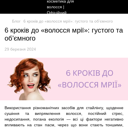
Блог
6 кроків до «волосся мрії»: густого та об’ємного
6 кроків до «волосся мрії»: густого та
об’ємного
29 березня 2024
Використання різноманітних засобів для стайлінгу, щоденне
сушіння та випрямлення волосся, постійний стрес,
недосипання, погана екологія — всі ці фактори негативно
впливають на стан пасм, через що вони стають тоншими,