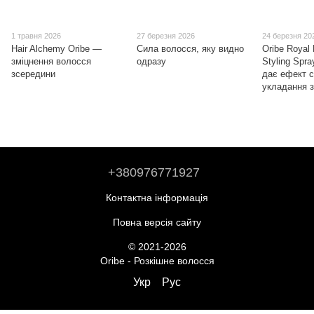
1 травня 2026
27 березня 2026
24 березня 20
Hair Alchemy Oribe —
Сила волосся, яку видно
Oribe Royal
зміцнення волосся
одразу
Styling Spra
зсередини
дає ефект 
укладання з
+380976771927
Контактна інформація
Повна версія сайту
© 2021-2026
Oribe - Розкішне волосся
Укр
Рус