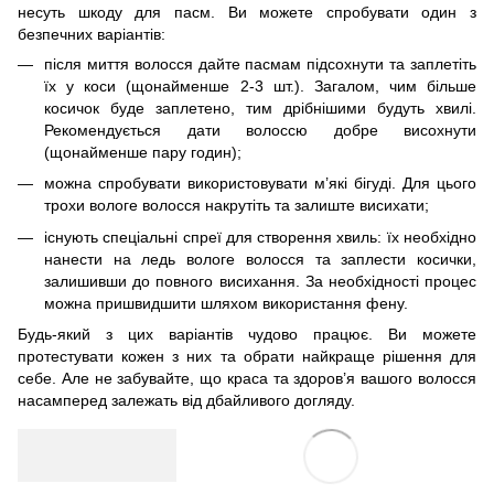
несуть шкоду для пасм. Ви можете спробувати один з
безпечних варіантів:
після миття волосся дайте пасмам підсохнути та заплетіть
їх у коси (щонайменше 2-3 шт.). Загалом, чим більше
косичок буде заплетено, тим дрібнішими будуть хвилі.
Рекомендується дати волоссю добре висохнути
(щонайменше пару годин);
можна спробувати використовувати м’які бігуді. Для цього
трохи вологе волосся накрутіть та залиште висихати;
існують спеціальні спреї для створення хвиль: їх необхідно
нанести на ледь вологе волосся та заплести косички,
залишивши до повного висихання. За необхідності процес
можна пришвидшити шляхом використання фену.
Будь-який з цих варіантів чудово працює. Ви можете
протестувати кожен з них та обрати найкраще рішення для
себе. Але не забувайте, що краса та здоров’я вашого волосся
насамперед залежать від дбайливого догляду.