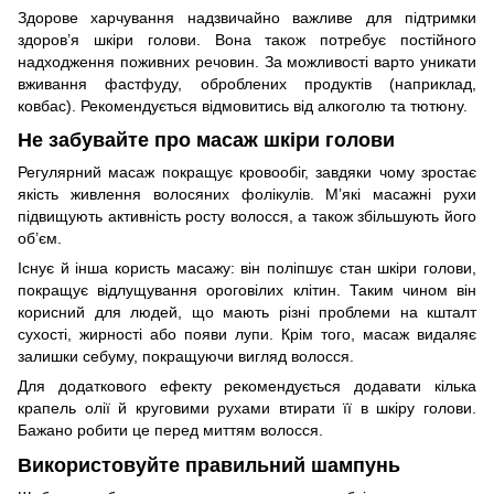
Здорове харчування надзвичайно важливе для підтримки
здоров’я шкіри голови. Вона також потребує постійного
надходження поживних речовин. За можливості варто уникати
вживання фастфуду, оброблених продуктів (наприклад,
ковбас). Рекомендується відмовитись від алкоголю та тютюну.
Не забувайте про масаж шкіри голови
Регулярний масаж покращує кровообіг, завдяки чому зростає
якість живлення волосяних фолікулів. М’які масажні рухи
підвищують активність росту волосся, а також збільшують його
об’єм.
Існує й інша користь масажу: він поліпшує стан шкіри голови,
покращує відлущування ороговілих клітин. Таким чином він
корисний для людей, що мають різні проблеми на кшталт
сухості, жирності або появи лупи. Крім того, масаж видаляє
залишки себуму, покращуючи вигляд волосся.
Для додаткового ефекту рекомендується додавати кілька
крапель олії й круговими рухами втирати її в шкіру голови.
Бажано робити це перед миттям волосся.
Використовуйте правильний шампунь