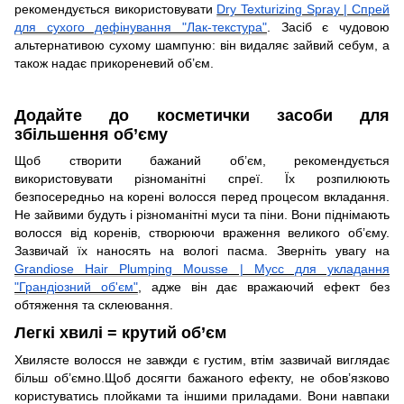
рекомендується використовувати
Dry Texturizing Spray | Спрей
для сухого дефінування "Лак-текстура"
. Засіб є чудовою
альтернативою сухому шампуню: він видаляє зайвий себум, а
також надає прикореневий об’єм.
Додайте до косметички засоби для
збільшення об’єму
Щоб створити бажаний об’єм, рекомендується
використовувати різноманітні спреї. Їх розпилюють
безпосередньо на корені волосся перед процесом вкладання.
Не зайвими будуть і різноманітні муси та піни. Вони піднімають
волосся від коренів, створюючи враження великого об’єму.
Зазвичай їх наносять на вологі пасма. Зверніть увагу на
Grandiose Hair Plumping Mousse | Мусс для укладання
"Грандіозний об'єм"
, адже він дає вражаючий ефект без
обтяження та склеювання.
Легкі хвилі = крутий об’єм
Хвилясте волосся не завжди є густим, втім зазвичай виглядає
більш об’ємно.Щоб досягти бажаного ефекту, не обов’язково
користуватись плойками та іншими приладами. Вони навпаки