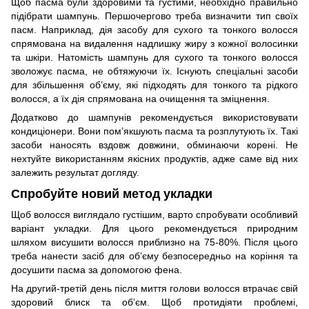
Щоб пасма були здоровими та густими, необхідно правильно
підібрати шампунь. Першочергово треба визначити тип своїх
пасм. Наприклад, дія засобу для сухого та тонкого волосся
спрямована на видалення надлишку жиру з кожної волосинки
та шкіри. Натомість шампунь для сухого та тонкого волосся
зволожує пасма, не обтяжуючи їх. Існують спеціальні засоби
для збільшення об’єму, які підходять для тонкого та рідкого
волосся, а їх дія спрямована на очищення та зміцнення.
Додатково до шампунів рекомендується використовувати
кондиціонери. Вони пом’якшують пасма та розплутують їх. Такі
засоби наносять вздовж довжини, обминаючи корені. Не
нехтуйте використанням якісних продуктів, адже саме від них
залежить результат догляду.
Спробуйте новий метод укладки
Щоб волосся виглядало густішим, варто спробувати особливий
варіант укладки. Для цього рекомендується природним
шляхом висушити волосся приблизно на 75-80%. Після цього
треба нанести засіб для об’єму безпосередньо на коріння та
досушити пасма за допомогою фена.
На другий-третій день після миття голови волосся втрачає свій
здоровий блиск та об’єм. Щоб протидіяти проблемі,