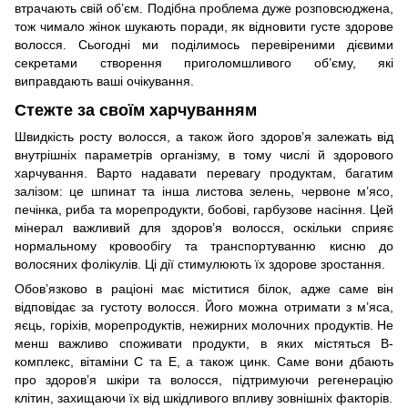
втрачають свій об’єм. Подібна проблема дуже розповсюджена,
тож чимало жінок шукають поради, як відновити густе здорове
волосся. Сьогодні ми поділимось перевіреними дієвими
секретами створення приголомшливого об’єму, які
виправдають ваші очікування.
Стежте за своїм харчуванням
Швидкість росту волосся, а також його здоров’я залежать від
внутрішніх параметрів організму, в тому числі й здорового
харчування. Варто надавати перевагу продуктам, багатим
залізом: це шпинат та інша листова зелень, червоне м’ясо,
печінка, риба та морепродукти, бобові, гарбузове насіння. Цей
мінерал важливий для здоров’я волосся, оскільки сприяє
нормальному кровообігу та транспортуванню кисню до
волосяних фолікулів. Ці дії стимулюють їх здорове зростання.
Обов’язково в раціоні має міститися білок, адже саме він
відповідає за густоту волосся. Його можна отримати з м’яса,
яєць, горіхів, морепродуктів, нежирних молочних продуктів. Не
менш важливо споживати продукти, в яких містяться В-
комплекс, вітаміни С та Е, а також цинк. Саме вони дбають
про здоров’я шкіри та волосся, підтримуючи регенерацію
клітин, захищаючи їх від шкідливого впливу зовнішніх факторів.